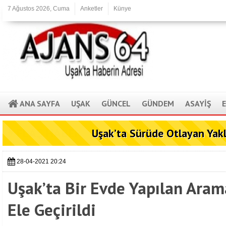
7 Ağustos 2026, Cuma
Anketler
Künye
ANA SAYFA
UŞAK
GÜNCEL
GÜNDEM
ASAYİŞ
FLAŞ HABER
Uşak’ta Sürüde Otlayan Yak
28-04-2021 20:24
Uşak’ta Bir Evde Yapılan Ara
Ele Geçirildi