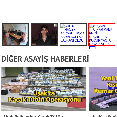
DİĞER ASAYİŞ HABERLERİ
Uşak Polisinden Kaçak Tütün
Uşak’ta Yeni