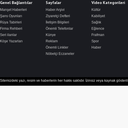
Genel Bağlantılar
Sayfalar
Video Kategorileri
Manşet Haberleri
Haber Arşivi
Kültür
Şans Oyunları
Ziyaretçi Defteri
Kabiliyet
Rüya Tabirleri
İletişim Bilgileri
Sağlık
Firma Rehberi
Önemli Telefonlar
Eğlence
Seri ilanlar
Künye
Frafman
Köşe Yazarları
Reklam
Spor
Önemli Linkler
Haber
Nöbetçi Eczaneler
Sitemizdeki yazı, resim ve haberlerin her hakkı saklıdır. İzinsiz veya kaynak göster