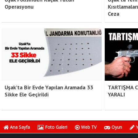
Operasyonu
Kısıtlamala
Ceza
Uşak’ta Bir Evde Yapılan Aramada 33
TARTIŞMA C
Sikke Ele Geçirildi
YARALI
Ana Sayfa
Foto Galeri
Web TV
Oyun
Y