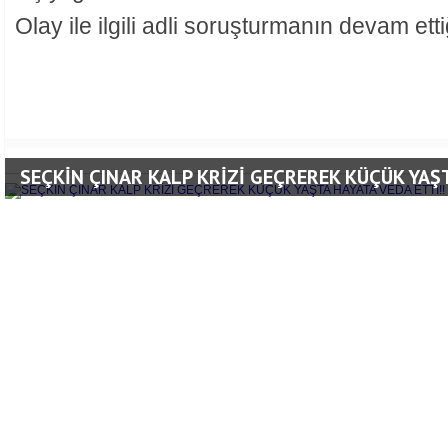
Olay ile ilgili adli soruşturmanın devam etti
SEÇKİN ÇINAR KALP KRİZİ GEÇREREK KÜÇÜK YAŞT