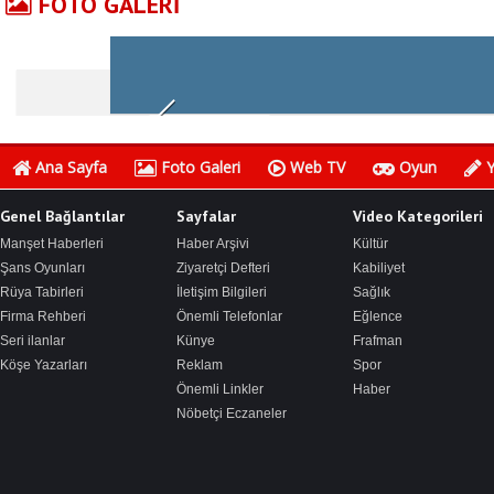
FOTO GALERİ
Ana Sayfa
Foto Galeri
Web TV
Oyun
Y
Genel Bağlantılar
Sayfalar
Video Kategorileri
Manşet Haberleri
Haber Arşivi
Kültür
Şans Oyunları
Ziyaretçi Defteri
Kabiliyet
Rüya Tabirleri
İletişim Bilgileri
Sağlık
Firma Rehberi
Önemli Telefonlar
Eğlence
Seri ilanlar
Künye
Frafman
Köşe Yazarları
Reklam
Spor
Önemli Linkler
Haber
Nöbetçi Eczaneler