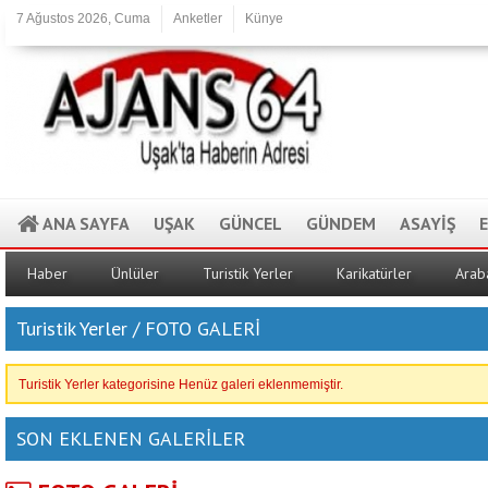
7 Ağustos 2026, Cuma
Anketler
Künye
ANA SAYFA
UŞAK
GÜNCEL
GÜNDEM
ASAYİŞ
Haber
Ünlüler
Turistik Yerler
Karikatürler
Arab
Turistik Yerler / FOTO GALERİ
Turistik Yerler kategorisine Henüz galeri eklenmemiştir.
SON EKLENEN GALERİLER