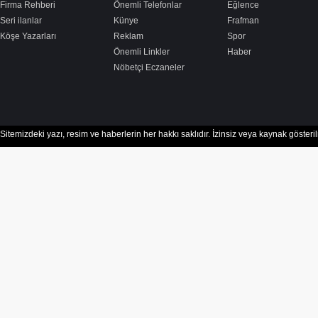
Firma Rehberi
Önemli Telefonlar
Eğlence
Seri ilanlar
Künye
Frafman
Köşe Yazarları
Reklam
Spor
Önemli Linkler
Haber
Nöbetçi Eczaneler
Sitemizdeki yazı, resim ve haberlerin her hakkı saklıdır. İzinsiz veya kaynak göster