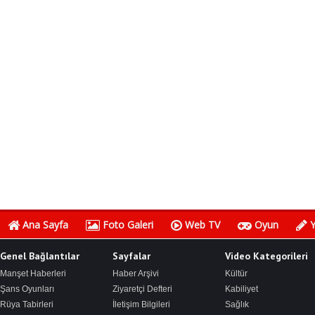
Ana Sayfa
Foto Galeri
Web TV
Oyun
Y
Genel Bağlantılar
Sayfalar
Video Kategorileri
Manşet Haberleri
Haber Arşivi
Kültür
Şans Oyunları
Ziyaretçi Defteri
Kabiliyet
Rüya Tabirleri
İletişim Bilgileri
Sağlık