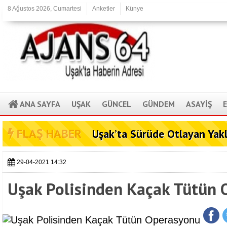
8 Ağustos 2026, Cumartesi
Anketler
Künye
ANA SAYFA
UŞAK
GÜNCEL
GÜNDEM
ASAYİŞ
FLAŞ HABER
Uşak’ta Sürüde Otlayan Yak
29-04-2021 14:32
Uşak Polisinden Kaçak Tütün