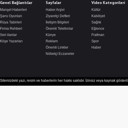
Genel Bağlantılar
Sayfalar
Video Kategorileri
Manşet Haberleri
Haber Arşivi
Kültür
Şans Oyunları
Ziyaretçi Defteri
Kabiliyet
Rüya Tabirleri
İletişim Bilgileri
Sağlık
Firma Rehberi
Önemli Telefonlar
Eğlence
Seri ilanlar
Künye
Frafman
Köşe Yazarları
Reklam
Spor
Önemli Linkler
Haber
Nöbetçi Eczaneler
Sitemizdeki yazı, resim ve haberlerin her hakkı saklıdır. İzinsiz veya kaynak göster