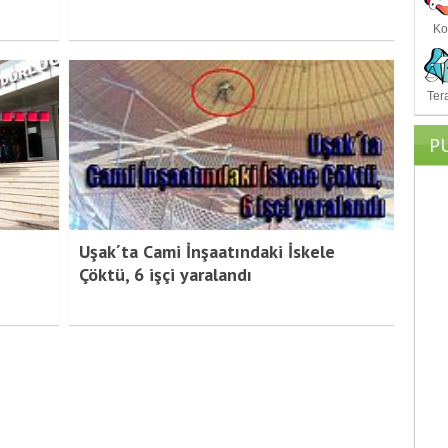
Ko
Ter
P
Uşak´ta Cami İnşaatındaki İskele
Çöktü, 6 işçi yaralandı