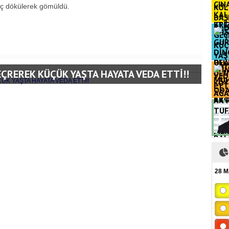
reç dökülerek gömüldü.
ETTİ
OLA
EÇREREK KÜÇÜK YAŞTA HAYATA VEDA ETTİ!!
AK 
TUF
BAL
MER
28 