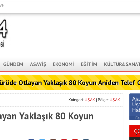
ye
GÜNDEM
ASAYİŞ
EKONOMİ
EĞİTİM
KÜLTÜR&SANA
ürüde Otlayan Yaklaşık 80 Koyun Aniden Telef 
Aj
Kategori:
UŞAK
| Bölge:
UŞAK
Uş
Ha
ayan Yaklaşık 80 Koyun
Fa
Ç