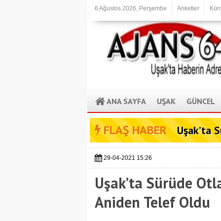
6 Ağustos 2026, Perşembe
Anketler
Kün
ANA SAYFA
UŞAK
GÜNCEL
FLAŞ HABER
Uşak’ta S
29-04-2021 15:26
Uşak’ta Sürüde Otl
Aniden Telef Oldu