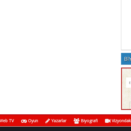
Bİ
Web TV
Oyun
Yazarlar
Biyografi
Vizyondaki