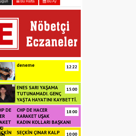
ugün
Bu Hafta
Bu Ay
deneme
12:22
ENES SARI YAŞAMA
15:00
TUTUNAMADI. GENÇ
YAŞTA HAYATINI KAYBETTİ.
CHP DE HACER
18:00
KARAKET UŞAK
KADIN KOLLARI BAŞKANI
DU
SEÇKİN ÇINAR KALP
10:00