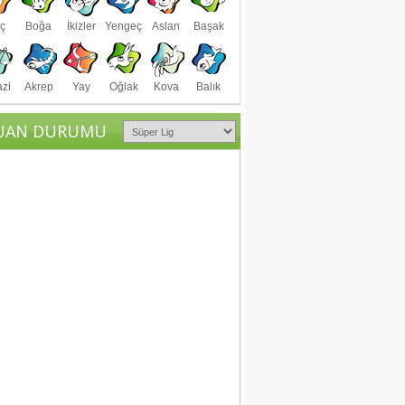
ç
Boğa
İkizler
Yengeç
Aslan
Başak
azi
Akrep
Yay
Oğlak
Kova
Balık
UAN DURUMU