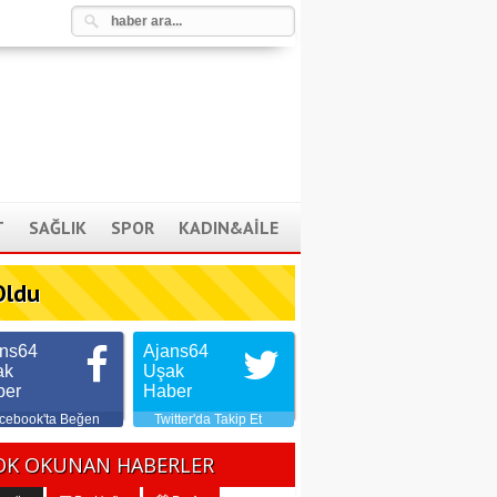
T
SAĞLIK
SPOR
KADIN&AİLE
Oldu
ans64
Ajans64
ak
Uşak
ber
Haber
cebook'ta Beğen
Twitter'da Takip Et
OK OKUNAN HABERLER