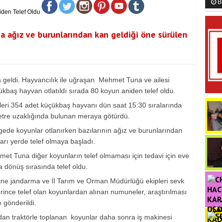
B
da ağız ve burunlarından kan geldiği öne sürülen
geldi. Hayvancılık ile uğraşan Mehmet Tuna ve ailesi
kbaş hayvan otlatıldı sırada 80 koyun aniden telef oldu.
ikleri 354 adet küçükbaş hayvanı dün saat 15:30 sıralarında
ometre uzaklığında bulunan meraya götürdü.
gede koyunlar otlanırken bazılarının ağız ve burunlarından
rı yerde telef olmaya başladı.
 Tuna diğer koyunların telef olmaması için tedavi için eve
a dönüş sırasında telef oldu.
rine jandarma ve İl Tarım ve Orman Müdürlüğü ekipleri sevk
erince telef olan koyunlardan alınan numuneler, araştırılması
 gönderildi.
OL
ndan traktörle toplanan koyunlar daha sonra iş makinesi