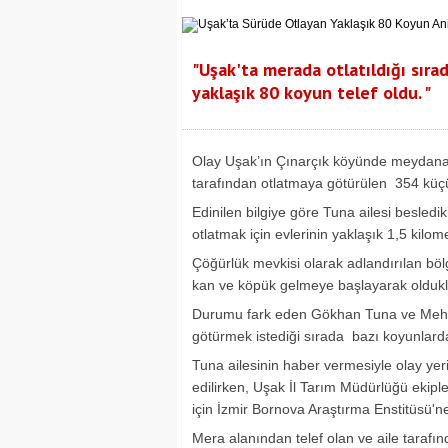
"Uşak'ta merada otlatıldığı sıra
yaklaşık 80 koyun telef oldu. "
Olay Uşak’ın Çınarçık köyünde meydana 
tarafından otlatmaya götürülen 354 küçü
Edinilen bilgiye göre Tuna ailesi besled
otlatmak için evlerinin yaklaşık 1,5 kil
Çöğürlük mevkisi olarak adlandırılan böl
kan ve köpük gelmeye başlayarak oldukla
Durumu fark eden Gökhan Tuna ve Mehmet
götürmek istediği sırada bazı koyunlard
Tuna ailesinin haber vermesiyle olay ye
edilirken, Uşak İl Tarım Müdürlüğü ekipl
için İzmir Bornova Araştırma Enstitüsü'ne
Mera alanından telef olan ve aile tarafı