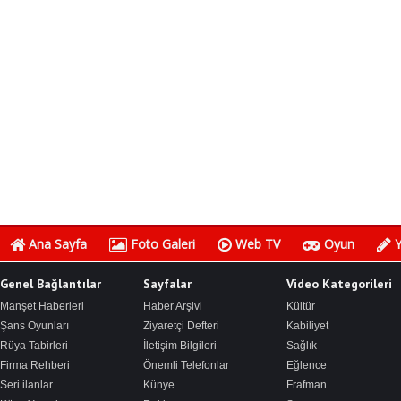
Ana Sayfa
Foto Galeri
Web TV
Oyun
Y
Genel Bağlantılar
Sayfalar
Video Kategorileri
Manşet Haberleri
Haber Arşivi
Kültür
Şans Oyunları
Ziyaretçi Defteri
Kabiliyet
Rüya Tabirleri
İletişim Bilgileri
Sağlık
Firma Rehberi
Önemli Telefonlar
Eğlence
Seri ilanlar
Künye
Frafman