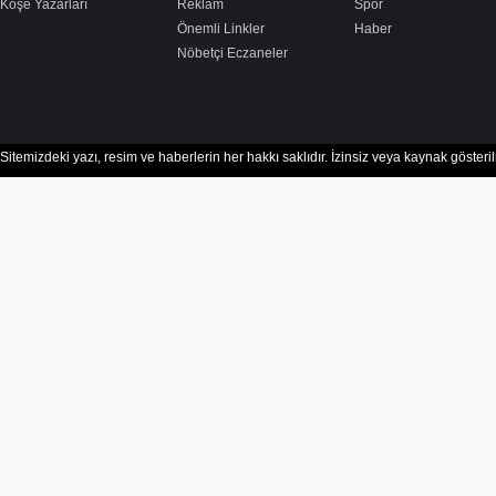
Köşe Yazarları
Reklam
Spor
Önemli Linkler
Haber
Nöbetçi Eczaneler
Sitemizdeki yazı, resim ve haberlerin her hakkı saklıdır. İzinsiz veya kaynak göster