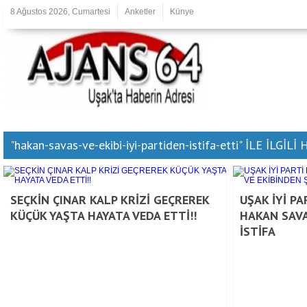
8 Ağustos 2026, Cumartesi
Anketler
Künye
"hakan-savas-ve-ekibi-iyi-partiden-istifa-etti" İLE İLGİ
SEÇKİN ÇINAR KALP KRİZİ GEÇREREK
UŞAK İYİ P
KÜÇÜK YAŞTA HAYATA VEDA ETTİ!!
HAKAN SAVA
İSTİFA