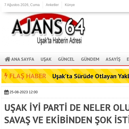
7 Ağustos 2026, Cuma
Anketler
Künye
ANA SAYFA
UŞAK
GÜNCEL
GÜNDEM
ASAYİŞ
FLAŞ HABER
Uşak’ta Sürüde Otlayan Yak
25-08-2023 12:00
UŞAK İYİ PARTİ DE NELER O
SAVAŞ VE EKİBİNDEN ŞOK İST