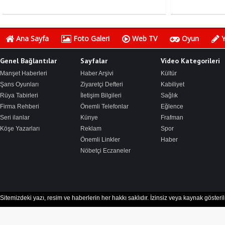
Ana Sayfa
Foto Galeri
Web TV
Oyun
Y
Genel Bağlantılar
Sayfalar
Video Kategorileri
Manşet Haberleri
Haber Arşivi
Kültür
Şans Oyunları
Ziyaretçi Defteri
Kabiliyet
Rüya Tabirleri
İletişim Bilgileri
Sağlık
Firma Rehberi
Önemli Telefonlar
Eğlence
Seri ilanlar
Künye
Frafman
Köşe Yazarları
Reklam
Spor
Önemli Linkler
Haber
Nöbetçi Eczaneler
Sitemizdeki yazı, resim ve haberlerin her hakkı saklıdır. İzinsiz veya kaynak göster