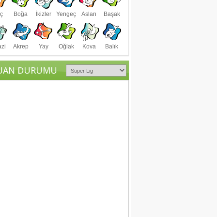
ç
Boğa
İkizler
Yengeç
Aslan
Başak
azi
Akrep
Yay
Oğlak
Kova
Balık
UAN DURUMU