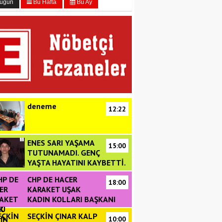
ugün
Bu Hafta
Bu Ay
deneme
12:22
ENES SARI YAŞAMA
15:00
TUTUNAMADI. GENÇ
YAŞTA HAYATINI KAYBETTİ.
CHP DE HACER
18:00
KARAKET UŞAK
KADIN KOLLARI BAŞKANI
DU
SEÇKİN ÇINAR KALP
10:00