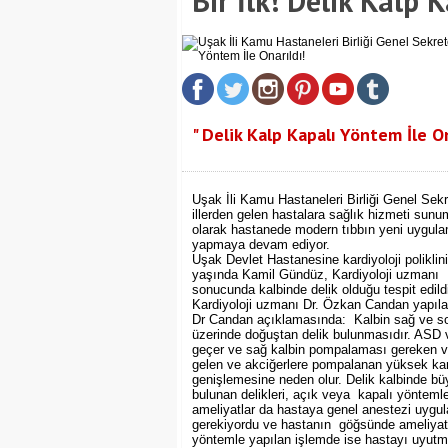
Bir İlk! Delik Kalp 
" Delik Kalp Kapalı Yöntem İle On
Uşak İli Kamu Hastaneleri Birliği Genel Sekr
illerden gelen hastalara sağlık hizmeti sun
olarak hastanede modern tıbbın yeni uygulama
yapmaya devam ediyor.
Uşak Devlet Hastanesine kardiyoloji poliklin
yaşında Kamil Gündüz, Kardiyoloji uzmanı D
sonucunda kalbinde delik olduğu tespit edild
Kardiyoloji uzmanı Dr. Özkan Candan yapılan
Dr Candan açıklamasında: Kalbin sağ ve sol 
üzerinde doğuştan delik bulunmasıdır. ASD v
geçer ve sağ kalbin pompalaması gereken ve a
gelen ve akciğerlere pompalanan yüksek kan
genişlemesine neden olur. Delik kalbinde bü
bulunan delikleri, açık veya kapalı yönteml
ameliyatlar da hastaya genel anestezi uygu
gerekiyordu ve hastanın göğsünde ameliyat
yöntemle yapılan işlemde ise hastayı uyutm