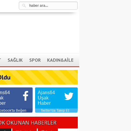
T
SAĞLIK
SPOR
KADIN&AİLE
Oldu
ans64
Ajans64
ak
Uşak
ber
Haber
cebook'ta Beğen
Twitter'da Takip Et
OK OKUNAN HABERLER