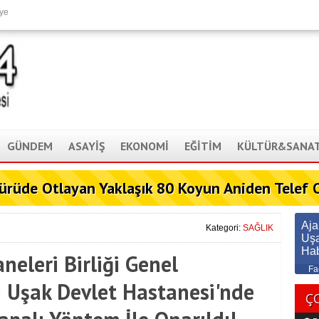
ye
GÜNDEM
ASAYİŞ
EKONOMİ
EĞİTİM
KÜLTÜR&SANA
ürüde Otlayan Yaklaşık 80 Koyun Aniden Telef 
Aj
Kategori:
SAĞLIK
Uş
Ha
neleri Birliği Genel
Fa
ı Uşak Devlet Hastanesi'nde
Ç