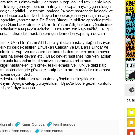
nra taburcu olmaktadır. Hastamızın yapılan ileri tetkiklerde kalp
tem tekniği şemsiye benzer materyal ile kapatmaya uygun olduğu
m gerçekleştirildi. Hastamız sadece 24 saat hastanede kalacak ve
ETTİ
şine dönebilecektir. Dedi. Böyle bir operasyonun yeni açılan anjio
aşhekim yardımcımız Dr. Barış Dindar ile birlikte gerçekleştirdik.
yen Genel sekreterimiz Uzm.Dr. Yalçın Atlı, hastane yöneticimiz
aşlarıma teşekkür ederim. Hastalarımızın kalp sağlığı ile ilgili
ltusunda il dışındaki hastanelere göndermeden yapmaya devam
OLA
rimiz Uzm.Dr. Yalçın ATLI ameliyat olan hasta yatağında ziyaret
meliyatı gerçekleştiren Dr.Özkan Candan ve Dr. Barış Dindar ve
teknik alt yapı ve donanım noktasında desteklerini esirgemeyen
lamasına şöyle devam etti.’’Uşak devlet hastanesinde yeni açılan
AK 
bir ekiple kazanılan bu dinamizmin zamanla artırılması
TUF
ğer hastaneleri için örnek teşkil etmesi ve Türkiye’deki kalp
amu hastanelerinde güvenceli kalp hastalarının mağdur olmaması
ncesindeyiz.’’dedi.
leştiren doktorlara ve hastane yönetimine teşekkür etti.’’
BAL
 iyim. Ayağa kalkıp yürüyebildim. Uşak’ta böyle güzel, konforlu
MER
ediyor " diye konuştu.
28 
alçın atlı
Kamil Gündüz
kamil gündüz
oktor özkan candan
özkan candan