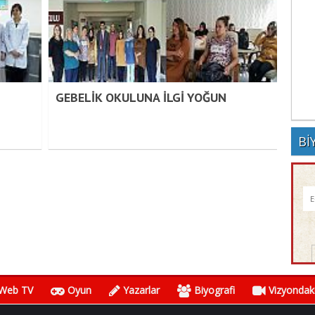
GEBELİK OKULUNA İLGİ YOĞUN
Bİ
Web TV
Oyun
Yazarlar
Biyografi
Vizyondaki