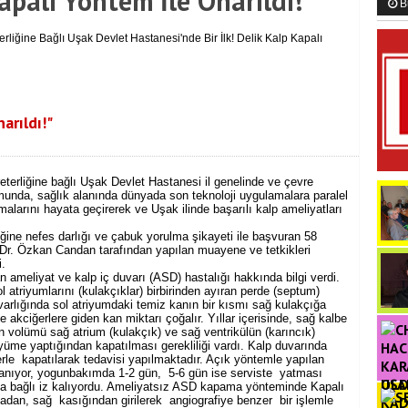
Kapalı Yöntem İle Onarıldı!
B
arıldı!"
eterliğine bağlı Uşak Devlet Hastanesi il genelinde ve çevre
umunda, sağlık alanında dünyada son teknoloji uygulamalara paralel
larını hayata geçirerek ve Uşak ilinde başarılı kalp ameliyatları
iğine nefes darlığı ve çabuk yorulma şikayeti ile başvuran 58
r. Özkan Candan tarafından yapılan muayene ve tetkikleri
i.
 ameliyat ve kalp iç duvarı (ASD) hastalığı hakkında bilgi verdi.
atriyumlarını (kulakçıklar) birbirinden ayıran perde (septum)
arlığında sol atriyumdaki temiz kanın bir kısmı sağ kulakçığa
kciğerlere giden kan miktarı çoğalır. Yıllar içerisinde, sağ kalbe
 volümü sağ atrium (kulakçık) ve sağ ventrikülün (karıncık)
yüme yaptığından kapatılması gerekliliği vardı. Kalp duvarında
erle kapatılarak tedavisi yapılmaktadır. Açık yöntemle yapılan
lanıyor, yogunbakımda 1-2 gün, 5-6 gün ise serviste yatması
OL
a bağlı iz kalıyordu. Ameliyatsız ASD kapama yönteminde Kapalı
adan, sağ kasığından girilerek angiografiye benzer bir işlemle