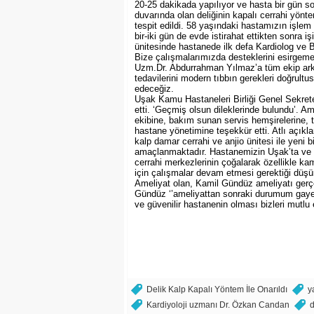
20-25 dakikada yapılıyor ve hasta bir gün so
duvarında olan deliğinin kapalı cerrahi yön
tespit edildi. 58 yaşındaki hastamızın işle
bir-iki gün de evde istirahat ettikten sonra i
ünitesinde hastanede ilk defa Kardiolog ve B
Bize çalışmalarımızda desteklerini esirgeme
Uzm.Dr. Abdurrahman Yılmaz’a tüm ekip arkad
tedavilerini modern tıbbın gerekleri doğru
edeceğiz.
Uşak Kamu Hastaneleri Birliği Genel Sekrete
etti. ‘Geçmiş olsun dileklerinde bulundu’. A
ekibine, bakım sunan servis hemşirelerine, 
hastane yönetimine teşekkür etti. Atlı açık
kalp damar cerrahi ve anjio ünitesi ile yeni 
amaçlanmaktadır. Hastanemizin Uşak’ta ve di
cerrahi merkezlerinin çoğalarak özellikle k
için çalışmalar devam etmesi gerektiği düşü
Ameliyat olan, Kamil Gündüz ameliyatı gerçek
Gündüz ‘’ameliyattan sonraki durumum gayet
ve güvenilir hastanenin olması bizleri mutlu 
Delik Kalp Kapalı Yöntem İle Onarıldı
y
Kardiyoloji uzmanı Dr. Özkan Candan
d