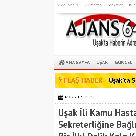
8 Ağustos 2026, Cumartesi
Anketler
Kün
ANA SAYFA
UŞAK
GÜNCEL
FLAŞ HABER
Uşak’ta S
07-07-2015 15:15
Uşak İli Kamu Hasta
Sekreterliğine Bağl