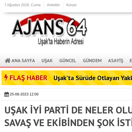
7 Ağustos 2026, Cuma
Anketler
Künye
ANA SAYFA
UŞAK
GÜNCEL
GÜNDEM
ASAYİŞ
FLAŞ HABER
Uşak’ta Sürüde Otlayan Yak
25-08-2023 12:00
UŞAK İYİ PARTİ DE NELER O
SAVAŞ VE EKİBİNDEN ŞOK İST