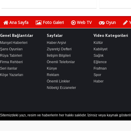
Ana Sayfa
Foto Galeri
Web TV
Oyun
Y
Genel Bağlantılar
Sayfalar
Video Kategorileri
Manşet Haberleri
Haber Arşivi
Kültür
Şans Oyunları
Ziyaretçi Defteri
Kabiliyet
Rüya Tabirleri
İletişim Bilgileri
Sağlık
Firma Rehberi
Önemli Telefonlar
Eğlence
Seri ilanlar
Künye
Frafman
Köşe Yazarları
Reklam
Spor
Önemli Linkler
Haber
Nöbetçi Eczaneler
Sitemizdeki yazı, resim ve haberlerin her hakkı saklıdır. İzinsiz veya kaynak göster