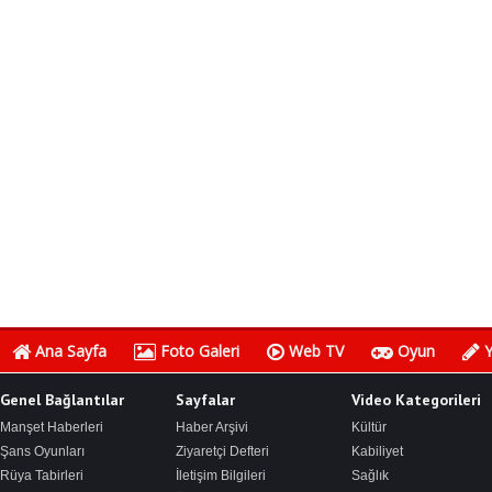
Ana Sayfa
Foto Galeri
Web TV
Oyun
Y
Genel Bağlantılar
Sayfalar
Video Kategorileri
Manşet Haberleri
Haber Arşivi
Kültür
Şans Oyunları
Ziyaretçi Defteri
Kabiliyet
Rüya Tabirleri
İletişim Bilgileri
Sağlık