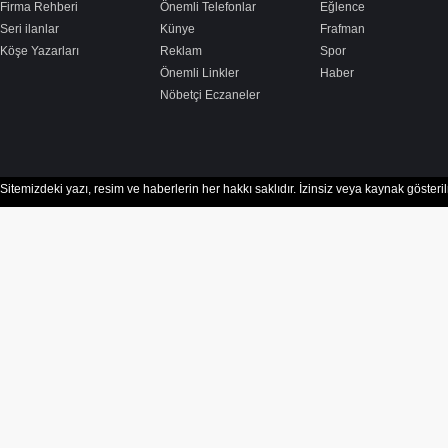
Firma Rehberi
Önemli Telefonlar
Eğlence
Seri ilanlar
Künye
Frafman
Köşe Yazarları
Reklam
Spor
Önemli Linkler
Haber
Nöbetçi Eczaneler
Sitemizdeki yazı, resim ve haberlerin her hakkı saklıdır. İzinsiz veya kaynak göster