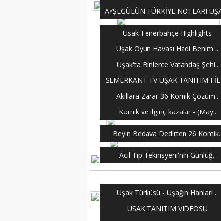
AYŞEGÜLÜN TÜRKİYE NOTLARI UŞA
Usak-Fenerbahçe Highlights
Uşak Oyun Havası Hadi Benim ..
Uşak'ta Binlerce Vatandaş Şehi..
SEMERKANT TV UŞAK TANITIM FİL
Akıllara Zarar 36 Komik Çözüm..
Komik ve ilginç kazalar - (May..
Beyin Bedava Dedirten 26 Komik.
Acil Tıp Teknisyeni'nin Günlüğ..
Uşak Türküsü - Uşağın Hanları ..
USAK TANITIM VIDEOSU