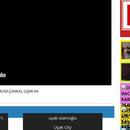
MUSA ÇANKAL UŞAK 64.
OL
..
uşak islamoğlu
ETTİ
Uşak City