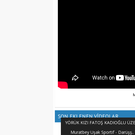
SON EKLENEN VİDEOLAR
YÖRÜK KIZI FATOŞ KADIOĞLU ÜZEY
Muratbey Uşak Sportif - Darüşş..