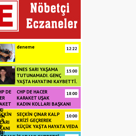
deneme
12:22
ENES SARI YAŞAMA
15:00
TUTUNAMADI. GENÇ
YAŞTA HAYATINI KAYBETTİ.
CHP DE HACER
18:00
KARAKET UŞAK
KADIN KOLLARI BAŞKANI
DU
SEÇKİN ÇINAR KALP
10:00
KRİZİ GEÇREREK
KÜÇÜK YAŞTA HAYATA VEDA
!!