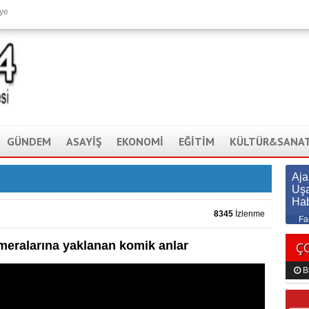
ye
GÜNDEM
ASAYİŞ
EKONOMİ
EĞİTİM
KÜLTÜR&SANA
Aj
Uş
Ha
8345
İzlenme
Fa
eralarına yaklanan komik anlar
Ç
B