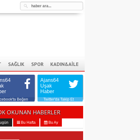
T
SAĞLIK
SPOR
KADIN&AİLE
ans64
Ajans64
ak
Uşak
ber
Haber
cebook'ta Beğen
Twitter'da Takip Et
OK OKUNAN HABERLER
ugün
Bu Hafta
Bu Ay