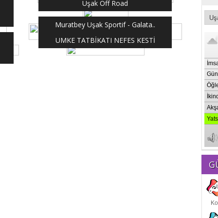
Uşak Off Road
Muratbey Uşak Sportif - Galata..
.
UMKE TATBİKATI NEFES KESTİ
G
Ko