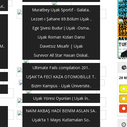
K..
Muratbey Uşak Sportif - Galata..
OLA
Lezzet-i Şahane 69.Bölüm Uşak ..
Ege Şivesi Budur ( Uşak -Osma..
Uşak Roman Kizlari Dansi
AK 
TUF
M..
Davetsiz Misafir | Uşak
Survivor All Star Hasan Diskal..
BAL
MER
Ultimate Fails compilation 201..
.
UŞAK'TA FECİ KAZA OTOMOBİLLE T..
28 
Bizim Kampüs - Uşak Üniversite..
Uşak Yöresi Oyunları ( Uşak İn..
NAİM AKBAŞ HADİ BENİM ASLAN SA..
Uşak'ta 1 Mayıs Kutlamaları So..