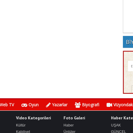
Bİ
Web TV
Oyun
Yazarlar
Biyografi
Vizyondaki
Video Kategorileri
Foto Galeri
Haber Kateg
Kültür
Haber
UŞAK
Kabiliyet
Ünlüler
GÜNCEL