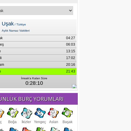
ÜNLÜK BURÇ YORUMLARI
ç
Boğa
İkizler
Yengeç
Aslan
Başak