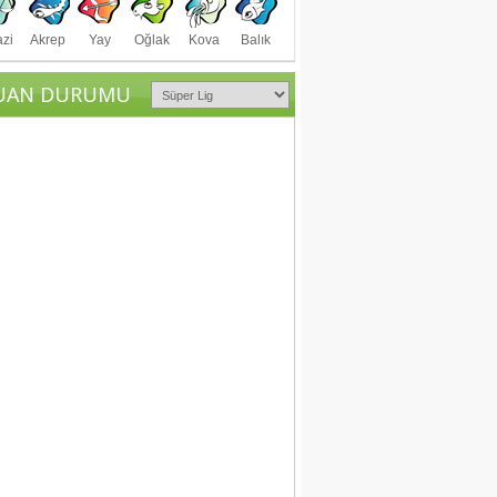
azi
Akrep
Yay
Oğlak
Kova
Balık
UAN DURUMU