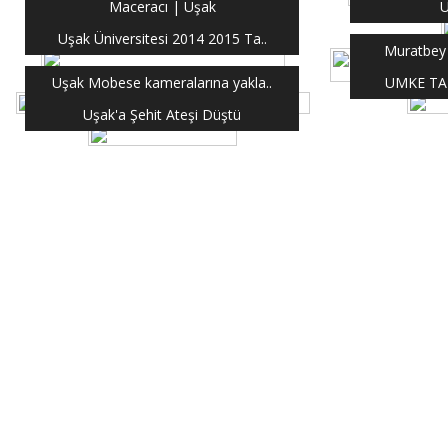
Maceracı | Uşak
U
Uşak Üniversitesi 2014 2015 Ta..
Muratbey 
Uşak Mobese kameralarına yakla..
UMKE TAT
Uşak'a Şehit Ateşi Düştü