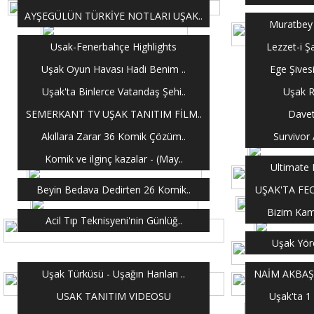
AYŞEGÜLÜN TÜRKİYE NOTLARI UŞAK..
Muratbey 
Usak-Fenerbahçe Highlights
Lezzet-i Ş
Uşak Oyun Havası Hadi Benim ..
Ege Şives
Uşak'ta Binlerce Vatandaş Şehi..
Uşak R
SEMERKANT TV UŞAK TANITIM FİLM..
Davet
Akıllara Zarar 36 Komik Çözüm..
Survivor 
Komik ve ilginç kazalar - (May..
Ultimate 
Beyin Bedava Dedirten 26 Komik..
UŞAK'TA FE
Bizim Kamp
Acil Tıp Teknisyeni'nin Günlüğ..
Uşak Yöre
Uşak Türküsü - Uşağın Hanları ..
NAİM AKBAŞ 
USAK TANITIM VIDEOSU
Uşak'ta 1