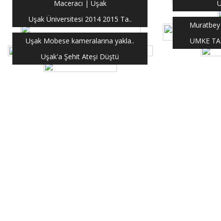
Maceracı | Uşak
U
Uşak Üniversitesi 2014 2015 Ta..
Muratbey 
Uşak Mobese kameralarına yakla..
UMKE TAT
Uşak'a Şehit Ateşi Düştü