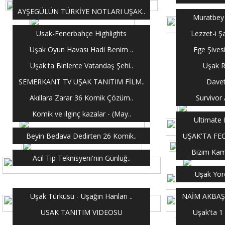
AYŞEGÜLÜN TÜRKİYE NOTLARI UŞAK..
Muratbey 
Usak-Fenerbahçe Highlights
Lezzet-i Ş
Uşak Oyun Havası Hadi Benim ..
Ege Şives
Uşak'ta Binlerce Vatandaş Şehi..
Uşak R
SEMERKANT TV UŞAK TANITIM FİLM..
Davet
Akıllara Zarar 36 Komik Çözüm..
Survivor 
Komik ve ilginç kazalar - (May..
Ultimate 
Beyin Bedava Dedirten 26 Komik..
UŞAK'TA FE
Bizim Kamp
Acil Tıp Teknisyeni'nin Günlüğ..
Uşak Yöre
Uşak Türküsü - Uşağın Hanları ..
NAİM AKBAŞ 
USAK TANITIM VIDEOSU
Uşak'ta 1