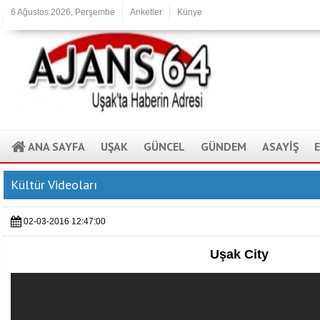
6 Ağustos 2026, Perşembe
Anketler
Künye
ANA SAYFA
UŞAK
GÜNCEL
GÜNDEM
ASAYİŞ
Kültür Videoları
02-03-2016 12:47:00
Uşak City