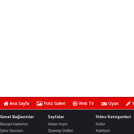
Ana Sayfa
Foto Galeri
Web TV
Oyun
Y
Genel Bağlantılar
Sayfalar
Video Kategorileri
Manşet Haberleri
Haber Arşivi
Kültür
Şans Oyunları
Ziyaretçi Defteri
Kabiliyet