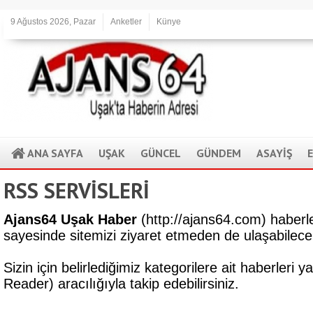
9 Ağustos 2026, Pazar
Anketler
Künye
ANA SAYFA
UŞAK
GÜNCEL
GÜNDEM
ASAYİŞ
RSS SERVİSLERİ
Ajans64 Uşak Haber
(http://ajans64.com) haberl
sayesinde sitemizi ziyaret etmeden de ulaşabilece
Sizin için belirlediğimiz kategorilere ait haberler
Reader) aracılığıyla takip edebilirsiniz.