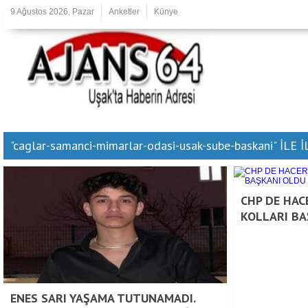
9 Ağustos 2026, Pazar
Anketler
Künye
"caglar-samanci-mimarlar-odasi-usak-sube-baskani" İLE
CHP DE HAC
KOLLARI BA
ENES SARI YAŞAMA TUTUNAMADI.