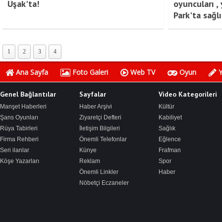
Uşak'ta!
oyuncuları ,
Park'ta sağl
1
2
3
4
Ana Sayfa
Foto Galeri
Web TV
Oyun
Y
Genel Bağlantılar
Sayfalar
Video Kategorileri
Manşet Haberleri
Haber Arşivi
Kültür
Şans Oyunları
Ziyaretçi Defteri
Kabiliyet
Rüya Tabirleri
İletişim Bilgileri
Sağlık
Firma Rehberi
Önemli Telefonlar
Eğlence
Seri ilanlar
Künye
Frafman
Köşe Yazarları
Reklam
Spor
Önemli Linkler
Haber
Nöbetçi Eczaneler