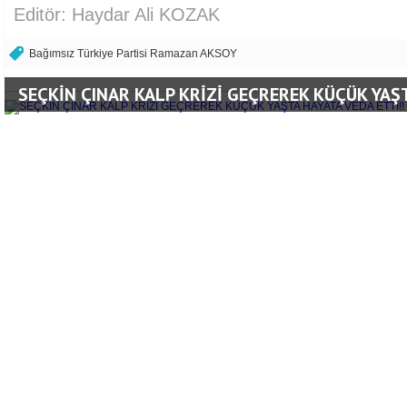
Editör: Haydar Ali KOZAK
Bağımsız Türkiye Partisi Ramazan AKSOY
SEÇKİN ÇINAR KALP KRİZİ GEÇREREK KÜÇÜK YAŞT