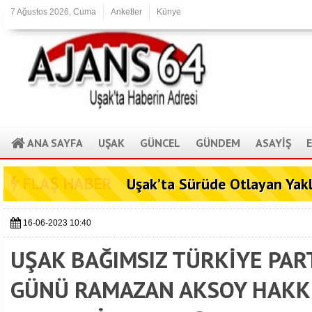
7 Ağustos 2026, Cuma
Anketler
Künye
ANA SAYFA
UŞAK
GÜNCEL
GÜNDEM
ASAYİŞ
FLAŞ HABER
Uşak’ta Sürüde Otlayan Yak
16-06-2023 10:40
UŞAK BAĞIMSIZ TÜRKİYE PART
GÜNÜ RAMAZAN AKSOY HAKK