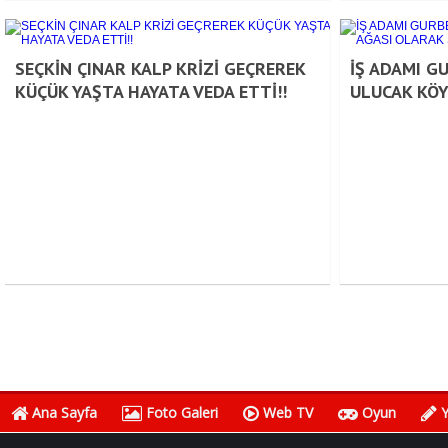
SEÇKİN ÇINAR KALP KRİZİ GEÇREREK
İŞ ADAMI G
KÜÇÜK YAŞTA HAYATA VEDA ETTİ!!
ULUCAK KÖY
Ana Sayfa
Foto Galeri
Web TV
Oyun
Y