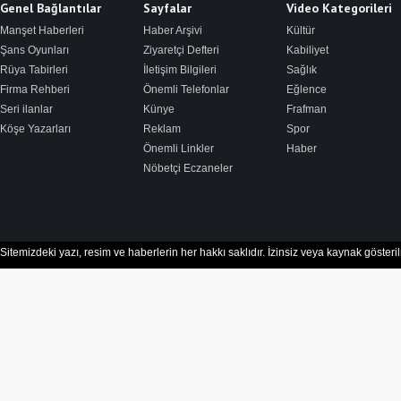
Genel Bağlantılar
Sayfalar
Video Kategorileri
Manşet Haberleri
Haber Arşivi
Kültür
Şans Oyunları
Ziyaretçi Defteri
Kabiliyet
Rüya Tabirleri
İletişim Bilgileri
Sağlık
Firma Rehberi
Önemli Telefonlar
Eğlence
Seri ilanlar
Künye
Frafman
Köşe Yazarları
Reklam
Spor
Önemli Linkler
Haber
Nöbetçi Eczaneler
Sitemizdeki yazı, resim ve haberlerin her hakkı saklıdır. İzinsiz veya kaynak göster