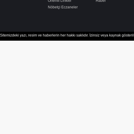
Önemli Linkler
Haber
Nöbetçi Eczaneler
Sitemizdeki yazı, resim ve haberlerin her hakkı saklıdır. İzinsiz veya kaynak göster