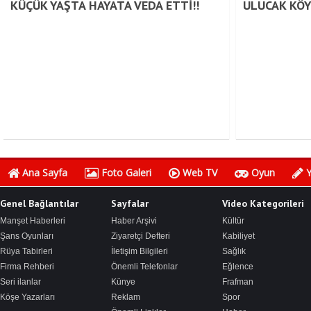
KÜÇÜK YAŞTA HAYATA VEDA ETTİ!!
ULUCAK KÖY
Ana Sayfa
Foto Galeri
Web TV
Oyun
Y
Genel Bağlantılar
Sayfalar
Video Kategorileri
Manşet Haberleri
Haber Arşivi
Kültür
Şans Oyunları
Ziyaretçi Defteri
Kabiliyet
Rüya Tabirleri
İletişim Bilgileri
Sağlık
Firma Rehberi
Önemli Telefonlar
Eğlence
Seri ilanlar
Künye
Frafman
Köşe Yazarları
Reklam
Spor