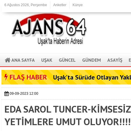
6 Ağustos 2026, Perşembe
Anketler
Künye
ANA SAYFA
UŞAK
GÜNCEL
GÜNDEM
ASAYİŞ
FLAŞ HABER
Uşak’ta Sürüde Otlayan Yak
09-09-2023 12:00
EDA SAROL TUNCER-KİMSESİZ
YETİMLERE UMUT OLUYOR!!!!