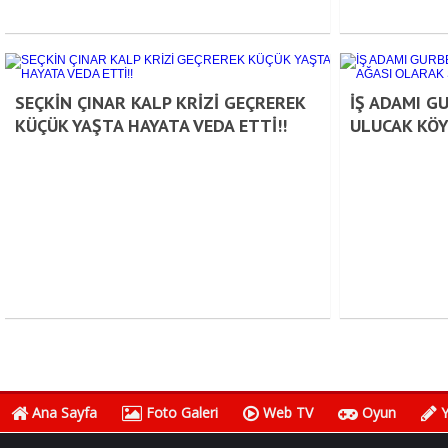
SEÇKİN ÇINAR KALP KRİZİ GEÇREREK
İŞ ADAMI G
KÜÇÜK YAŞTA HAYATA VEDA ETTİ!!
ULUCAK KÖY
Ana Sayfa
Foto Galeri
Web TV
Oyun
Y