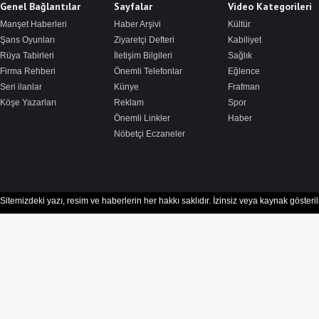
Genel Bağlantılar
Sayfalar
Video Kategorileri
Manşet Haberleri
Haber Arşivi
Kültür
Şans Oyunları
Ziyaretçi Defteri
Kabiliyet
Rüya Tabirleri
İletişim Bilgileri
Sağlık
Firma Rehberi
Önemli Telefonlar
Eğlence
Seri ilanlar
Künye
Frafman
Köşe Yazarları
Reklam
Spor
Önemli Linkler
Haber
Nöbetçi Eczaneler
Sitemizdeki yazı, resim ve haberlerin her hakkı saklıdır. İzinsiz veya kaynak göster