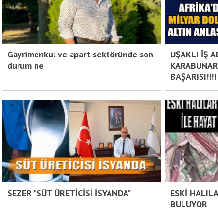
Gayrimenkul ve apart sektöründe son
UŞAKLI İŞ 
durum ne
KARABUNAR
BAŞARISI!!!!
SEZER "SÜT ÜRETİCİSİ İSYANDA"
ESKİ HALILA
BULUYOR