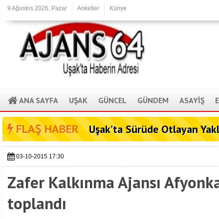
9 Ağustos 2026, Pazar
Anketler
Künye
ANA SAYFA
UŞAK
GÜNCEL
GÜNDEM
ASAYİŞ
FLAŞ HABER
Uşak’ta Sürüde Otlayan Yak
03-10-2015 17:30
Zafer Kalkınma Ajansı Afyonka
toplandı