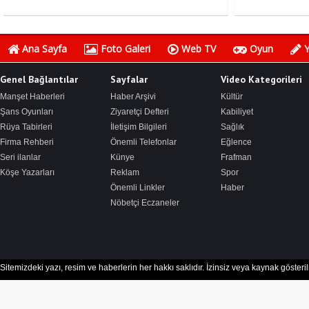
Ana Sayfa
Foto Galeri
Web TV
Oyun
Y
Genel Bağlantılar
Sayfalar
Video Kategorileri
Manşet Haberleri
Haber Arşivi
Kültür
Şans Oyunları
Ziyaretçi Defteri
Kabiliyet
Rüya Tabirleri
İletişim Bilgileri
Sağlık
Firma Rehberi
Önemli Telefonlar
Eğlence
Seri ilanlar
Künye
Frafman
Köşe Yazarları
Reklam
Spor
Önemli Linkler
Haber
Nöbetçi Eczaneler
Sitemizdeki yazı, resim ve haberlerin her hakkı saklıdır. İzinsiz veya kaynak göster