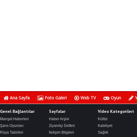
Ana Sayfa
Foto Galeri
Web TV
Oyun
Y
Genel Bağlantılar
Sayfalar
Video Kategorileri
Manşet Haberleri
Haber Arşivi
Kültür
Şans Oyunları
Ziyaretçi Defteri
Kabiliyet
Rüya Tabirleri
İletişim Bilgileri
Sağlık