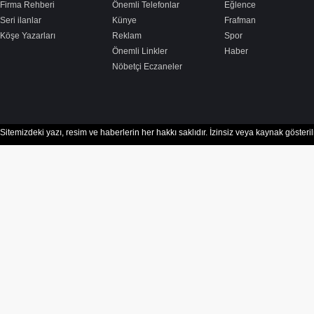
Firma Rehberi
Önemli Telefonlar
Eğlence
Seri ilanlar
Künye
Frafman
Köşe Yazarları
Reklam
Spor
Önemli Linkler
Haber
Nöbetçi Eczaneler
Sitemizdeki yazı, resim ve haberlerin her hakkı saklıdır. İzinsiz veya kaynak göster